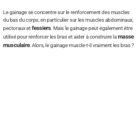
Le gainage se concentre sur le renforcement des muscles
du bas du corps, en particulier sur les muscles abdominaux,
fessiers
pectoraux et
. Mais le gainage peut également être
masse
utilisé pour renforcer les bras et aider à construire la
musculaire
. Alors, le gainage muscle-t-il vraiment les bras ?
Tout d’abord, il est important de comprendre que le gainage
est un entraînement qui cible principalement le bas du
corps. Bien qu’il puisse aider à renforcer les bras, cet effet
secondaire n’est pas aussi important que celui obtenu sur
les autres groupes musculaires. Dans un programme
d’entraînement bien conçu, il est recommandé de combiner
des exercices de gainage avec des mouvements
spécifiques pour construire la masse et la force des bras.
De plus, le gainage peut ne pas être suffisamment intense