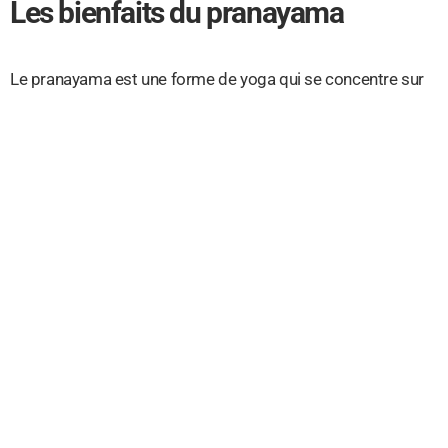
Les bienfaits du pranayama
Le pranayama est une forme de yoga qui se concentre sur
le contrôle et la manipulation du souffle. Cette pratique a
été pratiquée depuis des siècles par les moines et les
yogis pour améliorer leur santé physique et mentale
, et
elle est toujours largement utilisée aujourd’hui. Les
bienfaits du pranayama
sont nombreux et peuvent
contribuer à une meilleure santé, à un calme intérieur plus
profond, à une concentration accrue et à un bien-être
général.
Le pranayama est l’un des piliers de l’hatha yoga et
comprend certaines des plus anciennes techniques
respiratoires connues. Il vise à contrôler le souffle en
mouvements spécifiques et des exercices
utilisant des