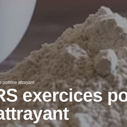
poitrine attrayant
S exercices po
attrayant