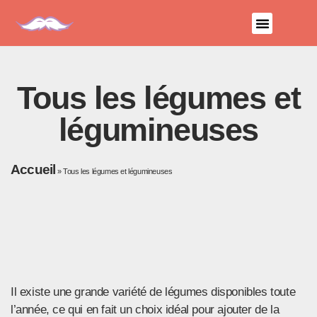
Coach Sportif à Molsheim
Programmes Gratuits
Qui sommes-nous ?
Musculation & Fitness
Tous les légumes et
légumineuses
Accueil
»
Tous les légumes et légumineuses
Il existe une grande variété de légumes disponibles toute
l’année, ce qui en fait un choix idéal pour ajouter de la