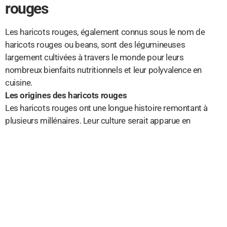
rouges
Les haricots rouges, également connus sous le nom de
haricots rouges ou beans, sont des légumineuses
largement cultivées à travers le monde pour leurs
nombreux bienfaits nutritionnels et leur polyvalence en
cuisine.
Les origines des haricots rouges
Les haricots rouges ont une longue histoire remontant à
plusieurs millénaires. Leur culture serait apparue en
Amérique centrale et en Amérique du Sud, où les variétés
sauvages de haricots rouges ont été domestiquées par les
populations autochtones. Ces légumineuses ont ensuite
été introduites en Europe et dans d’autres parties du
monde par les explorateurs et les colons.
Les haricots rouges dans la mythologie et la culture
Les haricots rouges occupent une place de choix dans de
nombreuses cultures à travers le monde. On les retrouve