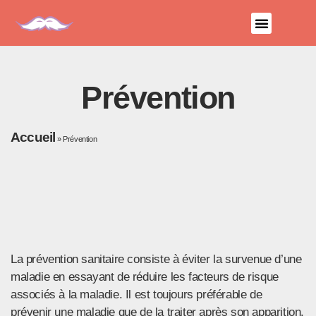
Coach Sportif à Molsheim
Programmes Gratuits
Qui sommes-nous ?
Musculation & Fitness
Prévention
Accueil
»
Prévention
La prévention sanitaire consiste à éviter la survenue d’une
maladie en essayant de réduire les facteurs de risque
associés à la maladie. Il est toujours préférable de
prévenir une maladie que de la traiter après son apparition.