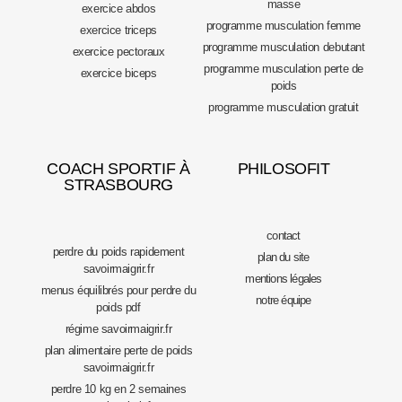
masse
exercice abdos
programme musculation femme
exercice triceps
programme musculation debutant
exercice pectoraux
programme musculation perte de
exercice biceps
poids
programme musculation gratuit
COACH SPORTIF À
PHILOSOFIT
STRASBOURG
contact
perdre du poids rapidement
plan du site
savoirmaigrir.fr
mentions légales
menus équilibrés pour perdre du
notre équipe
poids pdf
régime savoirmaigrir.fr
plan alimentaire perte de poids
savoirmaigrir.fr
perdre 10 kg en 2 semaines