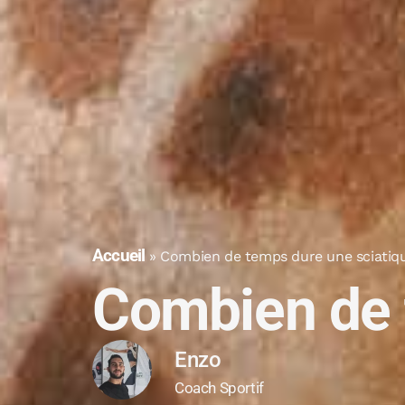
Accueil
»
Combien de temps dure une sciatiq
Combien de 
Enzo
Coach Sportif