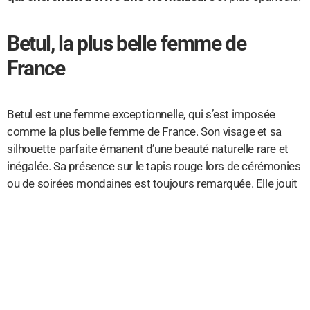
Betul, la plus belle femme de
France
Betul est une femme exceptionnelle, qui s’est imposée
comme la plus belle femme de France. Son visage et sa
silhouette parfaite émanent d’une beauté naturelle rare et
inégalée. Sa présence sur le tapis rouge lors de cérémonies
ou de soirées mondaines est toujours remarquée. Elle jouit
d’une popularité considérable et d’une renommée
internationale qui lui permettent d’être régulièrement invitée
à des événements prestigieux.
Betul possède un style unique et reconnaissable entre tous,
avec des tenues qui mettent en valeur son physique de