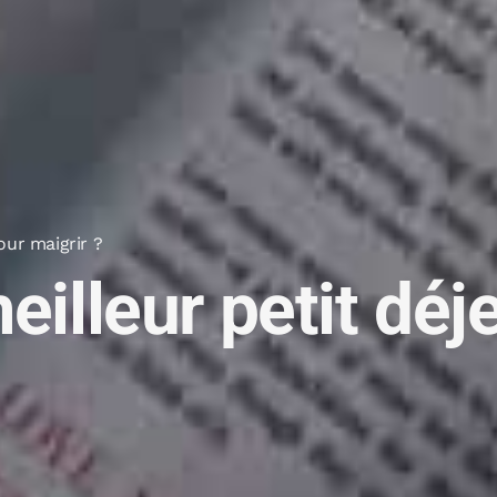
our maigrir ?
meilleur petit dé