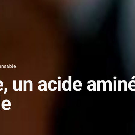
ensable
, un acide amin
le