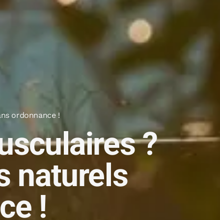
ans ordonnance !
usculaires ?
s naturels
ce !