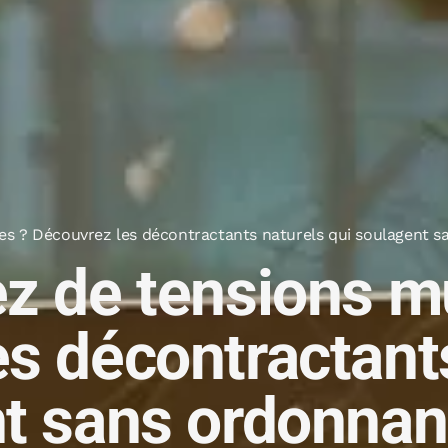
es ? Découvrez les décontractants naturels qui soulagent s
z de tensions m
s décontractant
t sans ordonnan