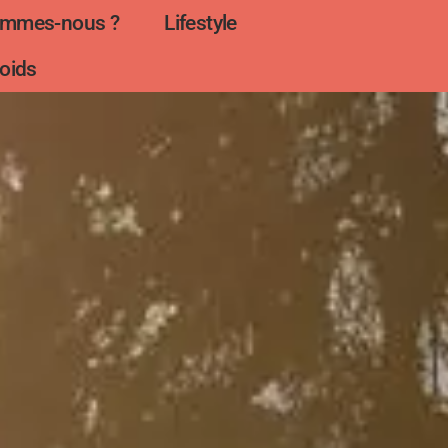
ommes-nous ?
Lifestyle
oids