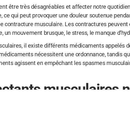
t être très désagréables et affecter notre quotidien.
, ce qui peut provoquer une douleur soutenue pendan
 de contracture musculaire. Les contractures peuvent
e, un mouvement brusque, le stress, le manque d’hydr
culaires, il existe différents médicaments appelés 
 médicaments nécessitent une ordonnance, tandis que
ents agissent en empêchant les spasmes musculaire
ctants musculaires n
 ordonnance
atives naturelles aux décontractants musculaires ve