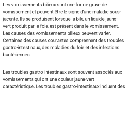
Les vomissements bilieux sont une forme grave de
vomissement et peuvent être le signe d’une maladie sous-
jacente. Ils se produisent lorsque la bile, un liquide jaune-
vert produit par le foie, est présent dans le vomissement.
Les causes des vomissements bilieux peuvent varier.
Certaines des causes courantes comprennent des troubles
gastro-intestinaux, des maladies du foie et des infections
bactériennes.
Les troubles gastro-intestinaux sont souvent associés aux
vomissements qui ont une couleur jaune-vert
caractéristique. Les troubles gastro-intestinaux incluent des
conditions telles que la gastro-entérite, la colite ulcéreuse et
la maladie de Crohn, qui peuvent entraîner une inflammation
de l’intestin et des vomissements bilieux. Ces troubles
peuvent également provoquer d’autres symptômes tels que
des douleurs abdominales, des diarrhées et une perte