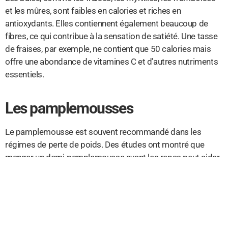
et les mûres, sont faibles en calories et riches en
antioxydants. Elles contiennent également beaucoup de
fibres, ce qui contribue à la sensation de satiété. Une tasse
de fraises, par exemple, ne contient que 50 calories mais
offre une abondance de vitamines C et d’autres nutriments
essentiels.
Les pamplemousses
Le pamplemousse est souvent recommandé dans les
régimes de perte de poids. Des études ont montré que
manger un demi-pamplemousse avant les repas peut aider
à perdre du poids plus rapidement. Ce fruit est riche en
vitamine C et en fibres, ce qui peut aider à contrôler l’appétit
et à améliorer la digestion.