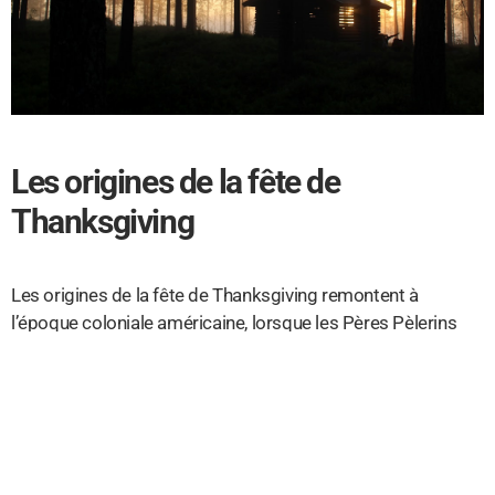
Les origines de la fête de
Thanksgiving
Les origines de la fête de Thanksgiving remontent à
l’époque coloniale américaine, lorsque les Pères Pèlerins
débarquèrent sur les côtes du Massachusetts en 1620. Cet
événement est communément connu sous le nom de «fête
des pèlerins» et il est célébré chaque année par des millions
d’Américains. La fête est célébrée chaque année le
quatrième jeudi de novembre et elle a été officiellement
proclamée par le président Abraham Lincoln en 1863.