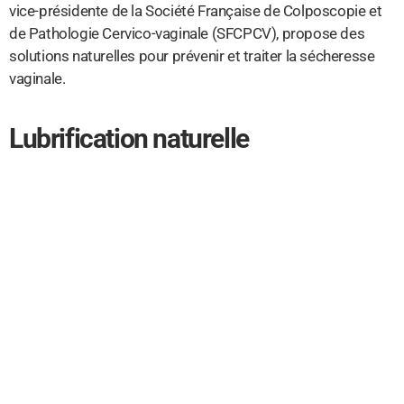
vice-présidente de la Société Française de Colposcopie et
de Pathologie Cervico-vaginale (SFCPCV), propose des
solutions naturelles pour prévenir et traiter la sécheresse
vaginale.
Lubrification naturelle
Le lubrifiant est le premier réflexe à adopter pour pallier le
manque de sécrétions naturelles. Il est important d’utiliser
des lubrifiants naturels et biologiques qui contiennent des
ingrédients tels que la glycérine, l’acide hyaluronique
d’origine naturelle ou l’aloe vera. Certaines huiles végétales
pures comme l’huile d’amande douce, de coco, de
bourrache, de calendula ou de millepertuis peuvent
également être utilisées pour hydrater la vulve. Il est
cependant déconseillé de les utiliser si vous utilisez un
préservatif, car cela pourrait fragiliser le préservatif.