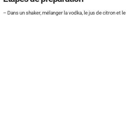
– Dans un shaker, mélanger la vodka, le jus de citron et le
ginger beer.
– Ajouter des glaçons et secouer.
– Servir dans des verres en cuivre garnis de tranches de
citron.
Vins conseillés
– Champagne
– Prosecco
– Moscato d’Asti
Variantes possibles
– Ajouter une rondelle de concombre dans le shaker pour
plus de fraîcheur.