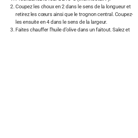
Coupez les choux en 2 dans le sens de la longueur et
retirez les cœurs ainsi que le trognon central. Coupez-
les ensuite en 4 dans le sens de la largeur.
Faites chauffer l’huile d’olive dans un faitout. Salez et
poivrez les choux, puis faites-les dorer à feu vif
pendant 3 minutes en les remuant de temps en
temps.
Ajoutez l’ail et le citron. Laissez cuire 1 minute en
remuant.
Versez le vin blanc et la moutarde. Salez, poivrez,
ajoutez le sucre et le bouillon cube. Couvrez et laissez
mijoter 10 minutes à feu doux.
Découvrez le faitout. Laissez cuire encore 5 minutes à
feu vif pour que le liquide s’évapore.
Pendant ce temps, faites dorer les tranches de pain à
l’ail et au romarin dans une poêle à revêtement
antiadhésif. Servez-les avec les choux.