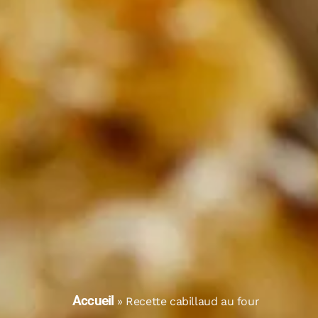
Accueil
»
Recette cabillaud au four