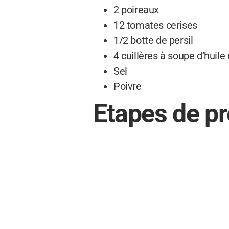
2 poireaux
12 tomates cerises
1/2 botte de persil
4 cuillères à soupe d’huile 
Sel
Poivre
Etapes de pr
Préchauffez votre four à 2
Lavez et émincez finement
Lavez et coupez en deux l
Ciselez le persil.
Dans un plat allant au four
Parsemez de poireaux, tomat