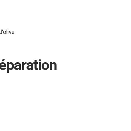
d’olive
éparation
00°C (thermostat 6-7).
 les poireaux.
es tomates cerises.
, disposez les pavés de cabillaud.
es cerises, persil et arrosez d’huile d’olive.