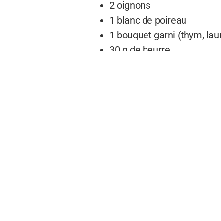
2 oignons
1 blanc de poireau
1 bouquet garni (thym, laur
30 g de beurre
40 cl de crème fraîche épa
sel, poivre
Etapes de pr
Dans une cocotte, faites c
Ajoutez les oignons et fai
Pendant ce temps, lavez 
Ajoutez-les dans la cocott
Ajoutez le bouquet garni e
Portez à ébullition et lais