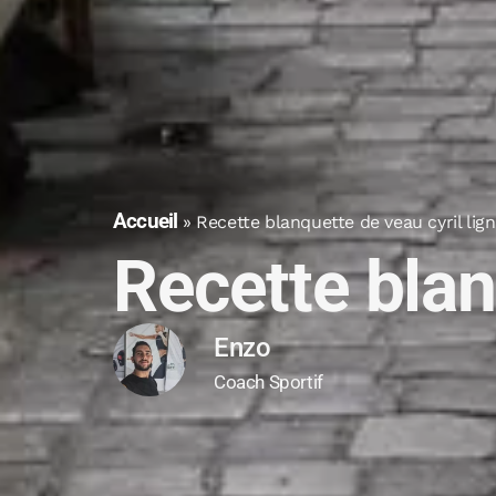
Accueil
»
Recette blanquette de veau cyril lig
Recette blan
Enzo
Coach Sportif