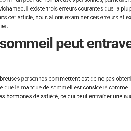
hamed, il existe trois erreurs courantes que la plupa
ns cet article, nous allons examiner ces erreurs et ex
er.
ommeil peut entraver
mbreuses personnes commettent est de ne pas obten
que le manque de sommeil est considéré comme la m
 hormones de satiété, ce qui peut entraîner une aug
e.
e de se coucher plus tôt et de dîner plus tôt afin
ommation alimentaire tard le soir. En adoptant une r