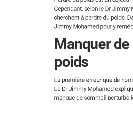
Cependant, selon le Dr Jimmy Mo
cherchent à perdre du poids. Da
Jimmy Mohamed pour y remédi
Manquer de s
poids
La première erreur que de no
Le Dr Jimmy Mohamed explique 
manque de sommeil perturbe les
propension à manger davantag
Le Dr Jimmy Mohamed recommand
satiété et d’éviter une surcons