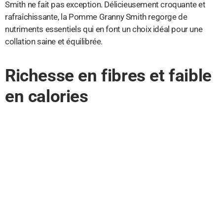
Smith ne fait pas exception. Délicieusement croquante et
rafraîchissante, la Pomme Granny Smith regorge de
nutriments essentiels qui en font un choix idéal pour une
collation saine et équilibrée.
Richesse en fibres et faible
en calories
La Pomme Granny Smith est une excellente source de
fibres alimentaires, essentielles pour la santé digestive. Les
fibres favorisent la satiété, contribuent à réguler le transit
intestinal et aident à maintenir un poids santé. De plus, avec
seulement environ 80 calories par pomme de taille
moyenne, la Pomme Granny Smith est un encas savoureux
et peu calorique.