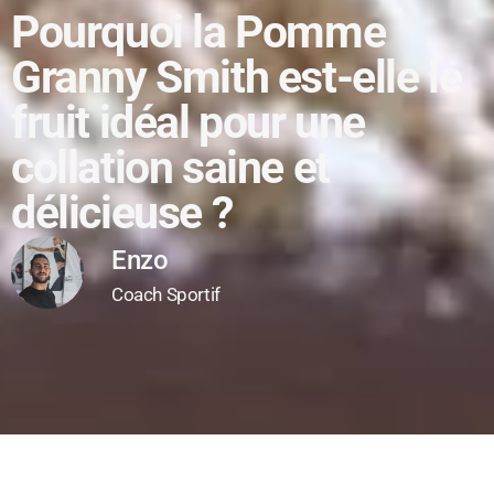
Pourquoi la Pomme
Granny Smith est-elle le
fruit idéal pour une
collation saine et
délicieuse ?
Enzo
Coach Sportif