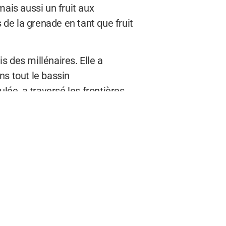
mais aussi un fruit aux
 de la grenade en tant que fruit
is des millénaires. Elle a
ns tout le bassin
lée, a traversé les frontières
égétation luxuriante. Mais
n du fruit du grenadier, dont la
teindre les tissus et qui a
ndigo a façonné l’histoire et