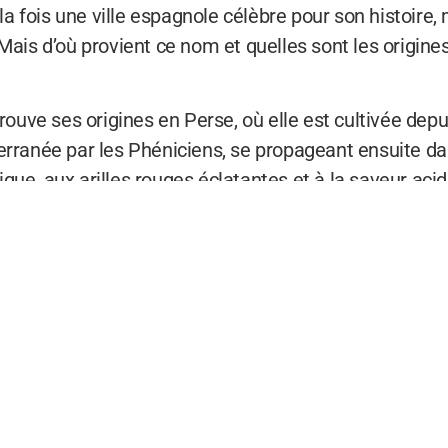
 fois une ville espagnole célèbre pour son histoire, 
Mais d’où provient ce nom et quelles sont les origines
trouve ses origines en Perse, où elle est cultivée depu
erranée par les Phéniciens, se propageant ensuite da
ue, aux arilles rouges éclatantes et à la saveur acidu
ié à travers le monde.
te et son or bleu
Caraïbes, est surnommée l’île verte en raison de sa v
de cet état insulaire ? La Grenade tire son appellatio
ombes explosives, d’où le nom associé à cet agrume.
lui, fait référence à l’indigo, une plante utilisée pour 
les ressources économiques de l’île. La culture de l’i