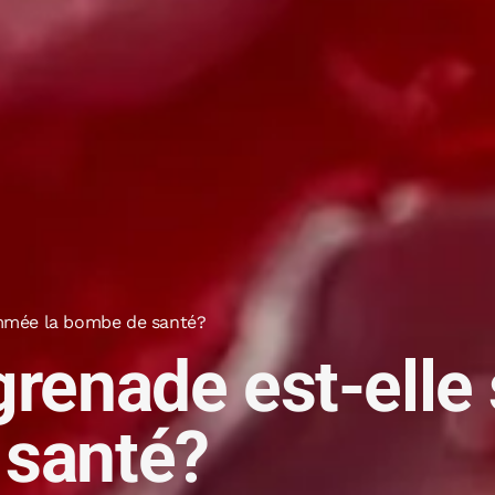
ommée la bombe de santé?
 grenade est-el
 santé?