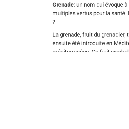
Grenade:
un nom qui évoque à la
multiples vertus pour la santé. 
?
La grenade, fruit du grenadier, 
ensuite été introduite en Médit
méditerranéen. Ce fruit symboliq
pour devenir un aliment appréc
Grenade: l’île ver
La Grenade, ce petit joyau des 
savez-vous d’où provient le nom 
forme rappelle les fameuses b
L’or bleu de la Grenade, quant à 
longtemps été l’une des principa