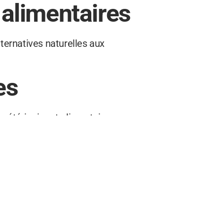
alimentaires
ternatives naturelles aux
es
vétérinaire et alimentaire a
imentaires. Ces produits
un régime sain et équilibré
lance