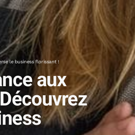
se le business florissant !
ance aux
 Découvrez
siness