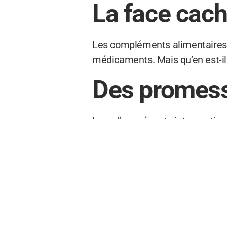
La face cac
Les compléments alimentaires s
médicaments. Mais qu’en est-il r
Des promess
Lors d’une récente intervention
mis en garde contre les fauss
peuvent être utiles dans certai
demeure la meilleure option.
Un marché fl