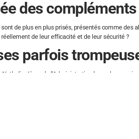
hée des compléments 
ont de plus en plus prisés, présentés comme des al
éellement de leur efficacité et de leur sécurité ?
es parfois trompeus
, Nathalie Jäger de l’Administration luxembourgeoise 
es promesses véhiculées par certains compléments al
ns cas spécifiques, mais pour la population générale, 
orissant sous surveil