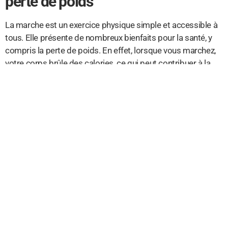
perte de poids
La marche est un exercice physique simple et accessible à
tous. Elle présente de nombreux bienfaits pour la santé, y
compris la perte de poids. En effet, lorsque vous marchez,
votre corps brûle des calories, ce qui peut contribuer à la
perte de kilos superflus.
De plus, la marche régulière peut stimuler votre
métabolisme et améliorer votre condition physique
générale. Elle favorise également la circulation sanguine et
renforce les muscles des jambes. En combinant la marche
avec une alimentation équilibrée, il est possible d’obtenir
des résultats significatifs sur la balance.
La méthode qui a fait ses preuves
pour perdre 5 kilos en 1 mois