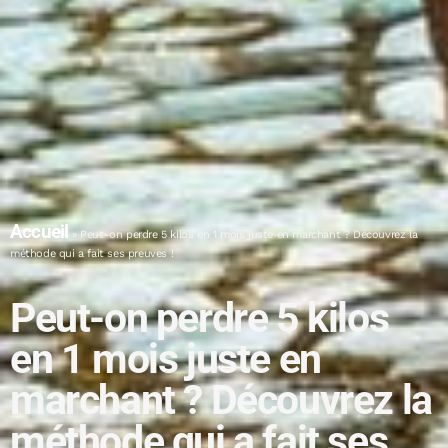
Accueil
»
Peut-on perdre 5 kilos en 1 mois juste en marchant ? Découvrez la
méthode qui a fait ses preuves !
Peut-on perdre 5 kilos
en 1 mois juste en
marchant ? Découvrez la
méthode qui a fait ses