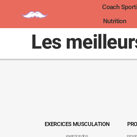
Coach Sporti
Nutrition
Les meilleur
EXERCICES MUSCULATION
PR
exercice dos
progr