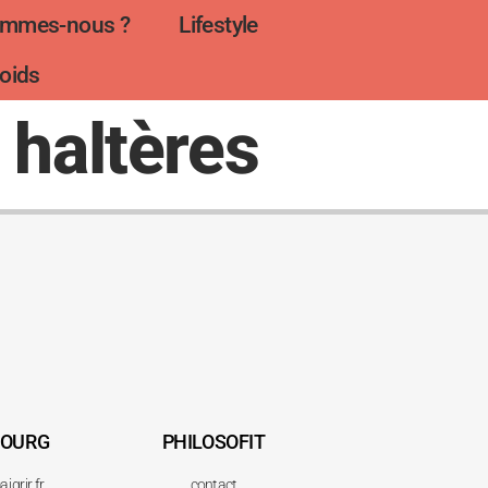
ommes-nous ?
Lifestyle
oids
 haltères
BOURG
PHILOSOFIT
igrir.fr
contact