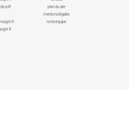
ids pdf
plan du site
mentions légales
aigrir.fr
notre équipe
grir.fr