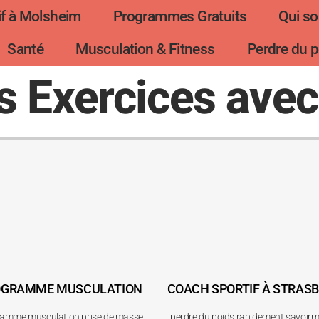
f à Molsheim
Programmes Gratuits
Qui s
Santé
Musculation & Fitness
Perdre du p
s Exercices avec
OGRAMME MUSCULATION
COACH SPORTIF À STRAS
amme musculation prise de masse
perdre du poids rapidement savoirma