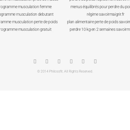
rogramme musculation femme
menus équilibrés pour perdre du po
ogramme musculation debutant
régime savoirmaigrir.fr
ramme musculation perte de poids
plan alimentaire perte de poids savoirm
rogramme musculation gratuit
perdre 10 kg en 2 semaines savoirmai
© 2014 Philosofit. All Rights Reserved.