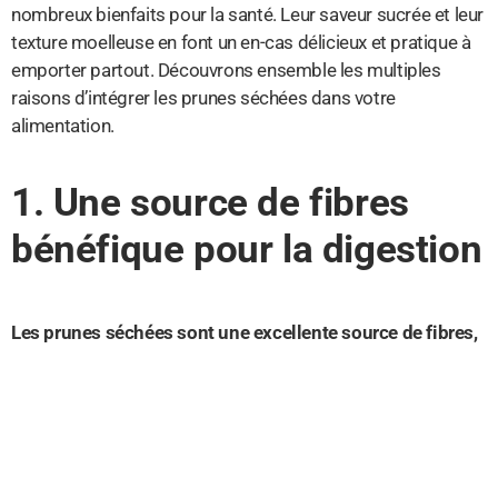
nombreux bienfaits pour la santé. Leur saveur sucrée et leur
texture moelleuse en font un en-cas délicieux et pratique à
emporter partout. Découvrons ensemble les multiples
raisons d’intégrer les prunes séchées dans votre
alimentation.
1. Une source de fibres
bénéfique pour la digestion
Les prunes séchées sont une excellente source de fibres,
essentielles pour une bonne digestion.
Elles contribuent à
prévenir la constipation en favorisant le transit intestinal. De
plus, les fibres des prunes séchées aident à réguler le taux
de sucre dans le sang, ce qui peut être bénéfique pour les
personnes souffrant de diabète de type 2.