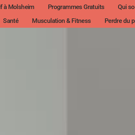
f à Molsheim
Programmes Gratuits
Qui s
Santé
Musculation & Fitness
Perdre du p