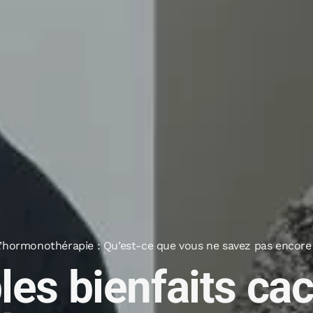
 l’hormonothérapie : Qu’est-ce que vous ne savez pas encore
les bienfaits ca