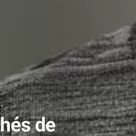
 ?
chés de