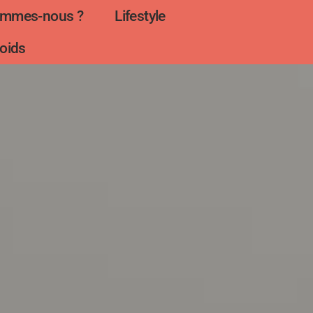
ommes-nous ?
Lifestyle
oids