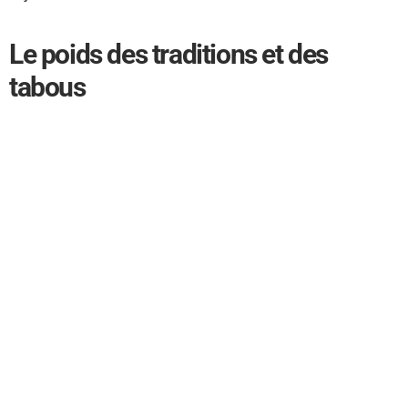
Le poids des traditions et des
tabous
En Inde, l’adoption de la thérapie hormonale pour traiter les
symptômes de la ménopause reste faible, en partie à cause
de préjugés profondément ancrés dans la société. Des
biais culturels et une certaine réticence des professionnels
de santé contribuent à maintenir cette situation, privant de
nombreuses femmes indiennes d’un traitement efficace.
Un manque de sensibilisation et
d’information
Un des obstacles majeurs rencontrés par les femmes
indiennes est le manque de sensibilisation et d’information