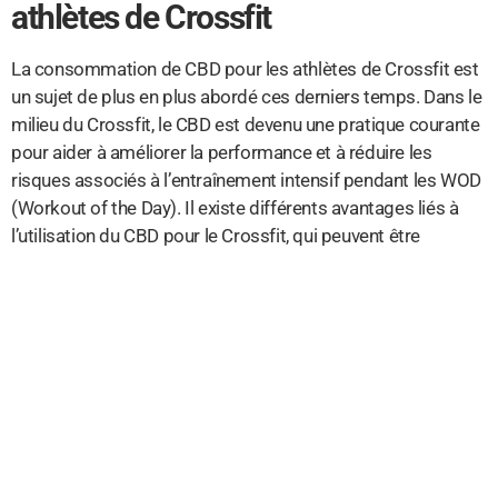
athlètes de Crossfit
La consommation de CBD pour les athlètes de Crossfit est
un sujet de plus en plus abordé ces derniers temps. Dans le
milieu du Crossfit, le CBD est devenu une pratique courante
pour aider à améliorer la performance et à réduire les
risques associés à l’entraînement intensif pendant les WOD
(Workout of the Day). Il existe différents avantages liés à
l’utilisation du CBD pour le Crossfit, qui peuvent être
bénéfiques pour les athlètes qui cherchent à optimiser leur
performance et à réduire leurs risques.
Tout d’abord, il est important de noter que le CBD est un
produit non psychoactif qui ne provoque pas d’effets
secondaires indésirables. Il s’agit d’un produit naturel qui
peut être trouvé sous différentes formes, y compris des
produits topiques, des tisanes, des capsules et des huiles.
En raison de sa consommation sans danger et facilement