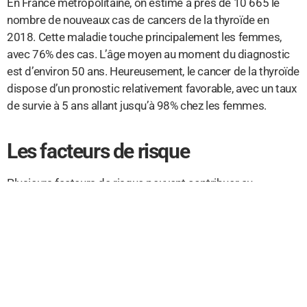
En France métropolitaine, on estime à près de 10 665 le
nombre de nouveaux cas de cancers de la thyroïde en
2018. Cette maladie touche principalement les femmes,
avec 76% des cas. L’âge moyen au moment du diagnostic
est d’environ 50 ans. Heureusement, le cancer de la thyroïde
dispose d’un pronostic relativement favorable, avec un taux
de survie à 5 ans allant jusqu’à 98% chez les femmes.
Les facteurs de risque
Plusieurs facteurs de risque peuvent contribuer au
développement du cancer de la thyroïde. Tout d’abord,
l’exposition aux radiations, que ce soit de manière
accidentelle ou via un traitement médical, notamment
pendant l’enfance, peut augmenter le risque de développer
cette maladie. Des formes familiales et des prédispositions
génétiques ont également été identifiées.