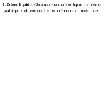
1. Crème liquide :
Choisissez une crème liquide entière de
qualité pour obtenir une texture crémeuse et onctueuse.
2. Lait :
Optez pour du lait entier pour une crème brûlée
riche et savoureuse.
3. Gousse de vanille :
Pour parfumer votre dessert,
préférez une gousse de vanille fraîche pour un arôme
intense.
4. Jaunes d’œufs :
Les jaunes apporteront la couleur et la
texture à votre crème brûlée.
5. Sucre :
Utilisez du sucre en poudre pour sucrer votre
préparation à la perfection.
6. Cassonade :
Pour caraméliser la surface de la crème, la
cassonade est essentielle.
Voici une liste simplifiée des ingrédients nécessaires pour
préparer une crème brûlée à la vanille:
– Crème liquide