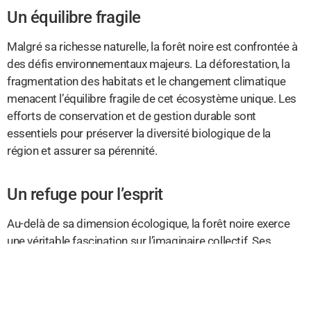
Un équilibre fragile
Malgré sa richesse naturelle, la forêt noire est confrontée à
des défis environnementaux majeurs. La déforestation, la
fragmentation des habitats et le changement climatique
menacent l’équilibre fragile de cet écosystème unique. Les
efforts de conservation et de gestion durable sont
essentiels pour préserver la diversité biologique de la
région et assurer sa pérennité.
Un refuge pour l’esprit
Au-delà de sa dimension écologique, la forêt noire exerce
une véritable fascination sur l’imaginaire collectif. Ses
paysages enchanteurs, ses légendes mystérieuses et son
ambiance envoûtante en font un lieu propice à la
contemplation et à la rêverie. Se promener dans ses
sentiers sinueux, respirer l’air pur de ses clairières et