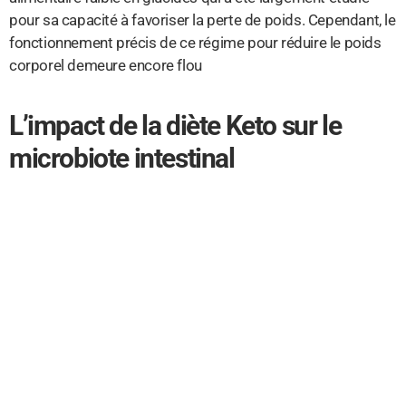
pour sa capacité à favoriser la perte de poids. Cependant, le
fonctionnement précis de ce régime pour réduire le poids
corporel demeure encore flou
L’impact de la diète Keto sur le
microbiote intestinal
Des recherches récentes suggèrent que la diète Keto peut
protéger contre l’obésité en augmentant certains acides
biliaires spécifiques et en réduisant l’absorption des
calories dans les intestins.
Mécanisme de perte de poids
Une nouvelle étude a permis d’identifier des acides biliaires,
notamment l’acide taurodéoxycholique et l’acide