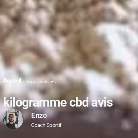
Accueil
»
kilogramme cbd avis
kilogramme cbd avis
Enzo
Coach Sportif