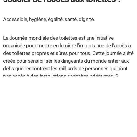
Accessible, hygiène, égalité, santé, dignité.
La Journée mondiale des toilettes est une initiative
organisée pour mettre en lumière l’importance de l’accès à
des toilettes propres et sûres pour tous. Cette journée a été
créée pour sensibiliser les dirigeants du monde entier aux
défis que rencontrent les milliards de personnes qui n’ont
pas accès à des installations sanitaires adéquates. Si
l’accès aux toilettes est pris en considération par un grand
nombre de personnes comme un luxe superflu, cette
journée vise à démontrer qu’il s’agit en fait d’une nécessité
vitale.
Cette année, le thème de la Journée mondiale des toilettes
est « L’accès à des toilettes est un droit humain