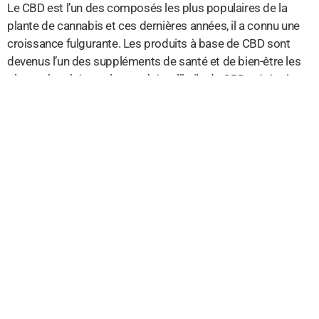
Le CBD est l’un des composés les plus populaires de la
plante de cannabis et ces dernières années, il a connu une
croissance fulgurante. Les produits à base de CBD sont
devenus l’un des suppléments de santé et de bien-être les
plus recherchés sur le marché, et l’huile de CBD a été mise
en avant comme un remède naturel pour améliorer le
sommeil. Alors pourquoi le CBD est-il si populaire pour
améliorer le sommeil ?
Le CBD est un cannabinoïde non psychoactif qui peut être
trouvé dans la plante Cannabis Sativa. Il se distingue par sa
capacité à interagir directement avec votre système
endocannabinoïde (SEC), un système qui régule les
processus biologiques fondamentaux tels que le sommeil,
l’appétit, la digestion et l’humeur. Le SEC fonctionne en
équilibrant les niveaux de neurotransmetteurs et d’autres
composés chimiques, et en produisant des réponses
positives aux signaux externes. Les suppléments à base de