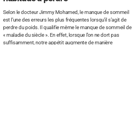
Selon le docteur Jimmy Mohamed, le manque de sommeil
est l’une des erreurs les plus fréquentes lorsqu’il s’agit de
perdre du poids. Il qualifie même le manque de sommeil de
« maladie du siècle ». En effet, lorsque l’on ne dort pas
suffisamment, notre appétit augmente de manière
significative.
Les liens entre le manque de sommeil et la prise de poids
s’expliquent par les fluctuations hormonales. Le manque de
sommeil peut perturber l’hormone de la faim (ghréline) et
bloquer l’hormone de la satiété. Ce déséquilibre hormonal
peut nous conduire à manger davantage et particulièrement
le soir. Pour éviter les grignotages nocturnes, il est donc
conseillé de se coucher plus tôt et de dîner plus tôt.
La privation calorique : une