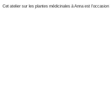
Cet atelier sur les plantes médicinales à Anna est l’occasion
rêvée de plonger dans l’univers fascinant de la
phytothérapie. Grâce à des experts passionnés et
expérimentés, vous découvrirez les secrets de ces
végétaux aux pouvoirs insoupçonnés. Apprendre à
reconnaître les plantes, comprendre leurs vertus et
apprendre à les utiliser judicieusement seront au cœur de
cette expérience enrichissante.
Apprentissage ludique et
pratique
Contrairement à un simple cours théorique, cet atelier sur
les plantes médicinales à Anna mise sur la pratique et
l’expérience. Vous serez amené à manipuler les plantes, à
réaliser des préparations simples et à expérimenter leurs