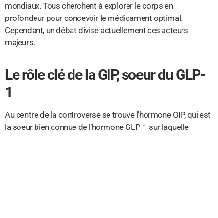
mondiaux. Tous cherchent à explorer le corps en
profondeur pour concevoir le médicament optimal.
Cependant, un débat divise actuellement ces acteurs
majeurs.
Le rôle clé de la GIP, soeur du GLP-
1
Au centre de la controverse se trouve l’hormone GIP, qui est
la soeur bien connue de l’hormone GLP-1 sur laquelle
repose le médicament Wegovy. Certains gigants
pharmaceutiques avancent que les médicaments pour la
perte de poids devraient activer l’hormone GIP pour un effet
optimal, tandis que d’autres pensent qu’elle devrait être
inhibée.
Des études ont montré que tant l’activation que l’inhibition