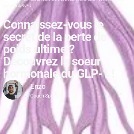
hormonale du GLP-1 !
Connaissez-vous le
secret de la perte de
poids ultime ?
Découvrez la soeur
hormonale du GLP-1 !
Enzo
Coach Sportif