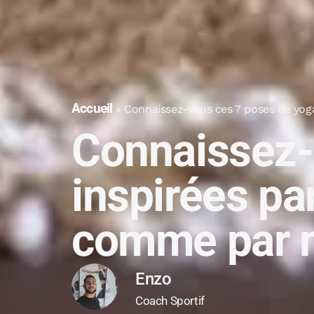
Accueil
»
Connaissez-vous ces 7 poses de yog
Connaissez-
inspirées pa
comme par 
Enzo
Coach Sportif