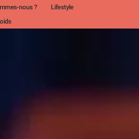
ommes-nous ?
Lifestyle
oids