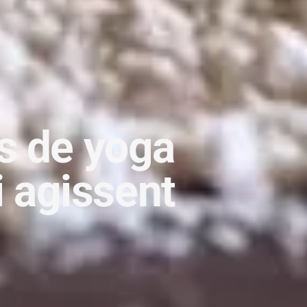
s de yoga
i agissent