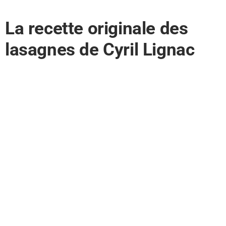
La recette originale des
lasagnes de Cyril Lignac
Les lasagnes de Cyril Lignac
se distinguent par leur
générosité et leur goût savoureux. Pour réaliser cette
recette, il utilise des ingrédients de qualité et privilégie les
produits frais. La superposition de pâtes maison, d’une
délicieuse sauce bolognaise et d’une béchamel onctueuse
est la clé de la réussite de ce plat réconfortant.
Les étapes pour des lasagnes parfaites
Pour commencer, préparez une sauce bolognaise riche en