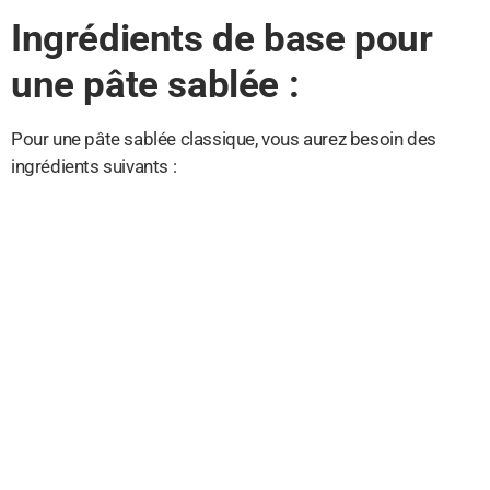
Ingrédients de base pour
une pâte sablée :
Pour une pâte sablée classique, vous aurez besoin des
ingrédients suivants :
Farine :
la base de la pâte, choisissez une farine de blé
T55 ou T65 pour une texture fine et légère.
Beurre :
privilégiez du beurre de bonne qualité, de
préférence demi-sel pour relever le goût de la pâte.
Sucre :
pour une pâte sucrée, ajoutez du sucre en
poudre ou du sucre glace selon vos préférences.
Œuf :
pour lier la pâte et lui donner de la consistance,
un œuf entier fera l’affaire.
Sel :
une pincée de sel pour équilibrer les saveurs,
surtout si vous utilisez du beurre doux.