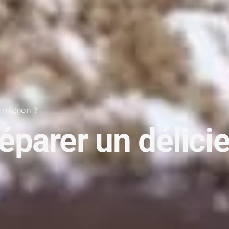
t mignon ?
arer un délicieu