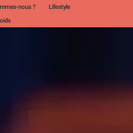
ommes-nous ?
Lifestyle
oids