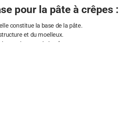
se pour la pâte à crêpes :
elle constitue la base de la pâte.
 structure et du moelleux.
r la consistance de la pâte.
t riche et une texture plus onctueuse.
aveurs, même dans des crêpes sucrées.
es sucrées ou salées :
 vous pouvez ajouter divers ingrédients pour parfume
rées traditionnelles.
arfumée dans des crêpes Suzette par exemple.
es crêpes salées gourmandes.
cacao, curry, selon vos envies.