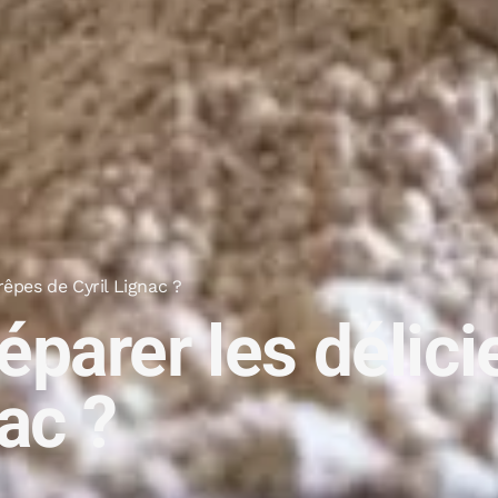
êpes de Cyril Lignac ?
parer les délici
ac ?