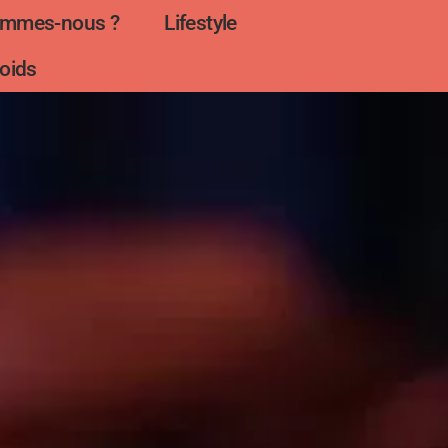
ommes-nous ?
Lifestyle
oids