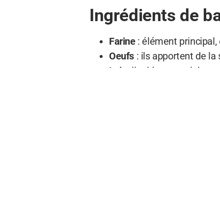
Ingrédients de ba
Farine
: élément principal, 
Oeufs
: ils apportent de la
Lait
: liquide essentiel pou
Beurre fondu
: pour un goû
Sel
: pour rehausser les s
Ingrédients pour des crêp
En fonction de vos préférences,
Sucre
: pour des crêpes suc
Rhum
: pour une touche p
Jambon, fromage
: pour d
Épices
: cannelle, vanille, 