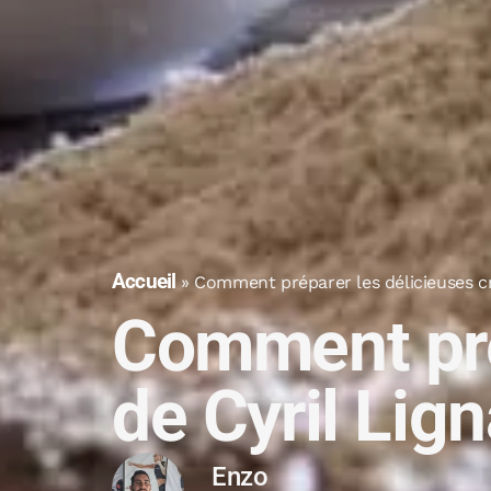
Accueil
»
Comment préparer les délicieuses cr
Comment pré
de Cyril Lign
Enzo