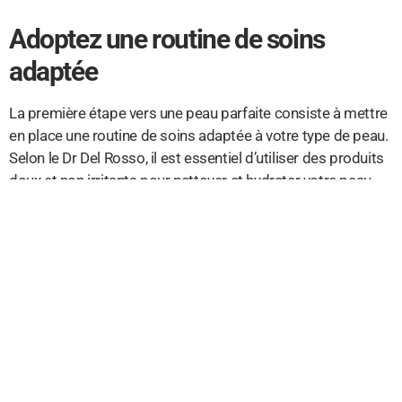
Adoptez une routine de soins
adaptée
La première étape vers une peau parfaite consiste à mettre
en place une routine de soins adaptée à votre type de peau.
Selon le Dr Del Rosso, il est essentiel d’utiliser des produits
doux et non irritants pour nettoyer et hydrater votre peau
quotidiennement. En identifiant les besoins spécifiques de
votre peau, vous pourrez choisir les bons produits pour en
prendre soin.
Apprenez à bien maquiller votre
peau acnéique
Si vous souffrez d’acné, il est important de choisir des