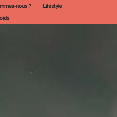
ommes-nous ?
Lifestyle
oids