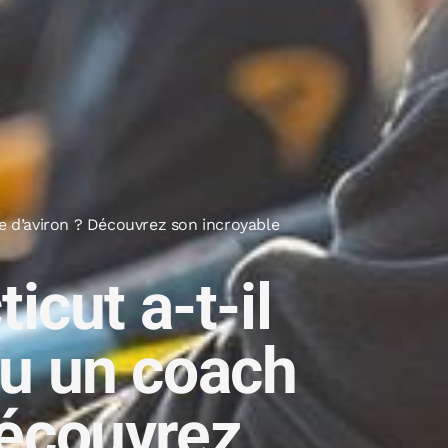
e d’aviron ? Découvrez son incroyable
cut a-t-il
nu un coach
Découvrez