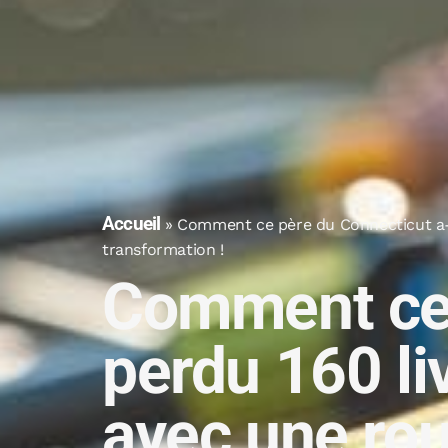
Accueil
»
Comment ce père du Connecticut a-t-
transformation !
Comment ce p
perdu 160 li
avec une rou