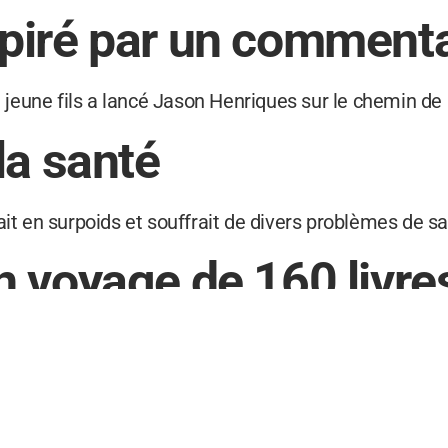
piré par un commenta
eune fils a lancé Jason Henriques sur le chemin de l
la santé
ait en surpoids et souffrait de divers problèmes de sa
n voyage de 160 livre
ils, Henriques a commencé à marcher, puis a découve
 de l’aviron