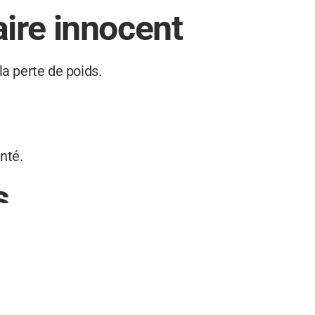
ire innocent
a perte de poids.
nté.
s
rt l’aviron comme exercice.