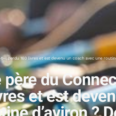
il perdu 160 livres et est devenu un coach avec une routin
ère du Connecti
vres et est deve
tine d’aviron ? 