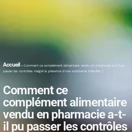
Accueil
»
Comment ce complément alimentaire vendu en pharmacie a-t-il pu
passer les contrôles malgré la présence d’une substance interdite ?
Comment ce
complément alimentaire
vendu en pharmacie a-t-
il pu passer les contrôles