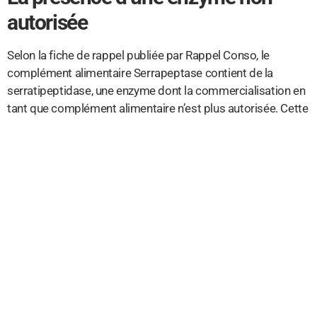
autorisée
Selon la fiche de rappel publiée par Rappel Conso, le
complément alimentaire Serrapeptase contient de la
serratipeptidase, une enzyme dont la commercialisation en
tant que complément alimentaire n’est plus autorisée. Cette
substance, qui était autrefois autorisée en Europe, a été
interdite pour une raison qui reste encore à éclaircir. Malgré
cette interdiction, le laboratoire Biocyte a réussi à
commercialiser le produit et à le mettre en vente dans
toutes les pharmacies du pays.
Des questions sur les contrôles et
les autorisations
Ce rappel massif pose des questions sur les contrôles et