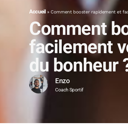
Accueil
»
Comment booster rapidement et fac
Comment boo
facilement 
du bonheur 
Enzo
Coach Sportif