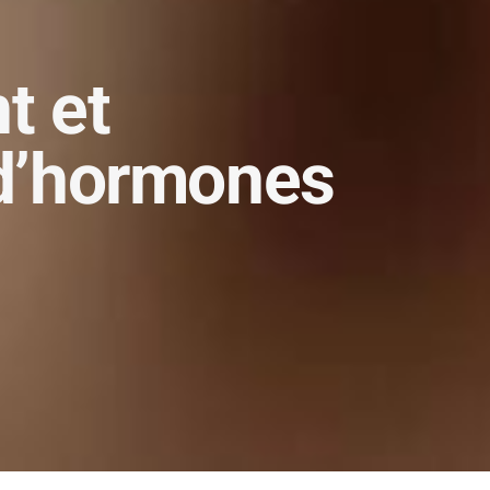
t et
 d’hormones