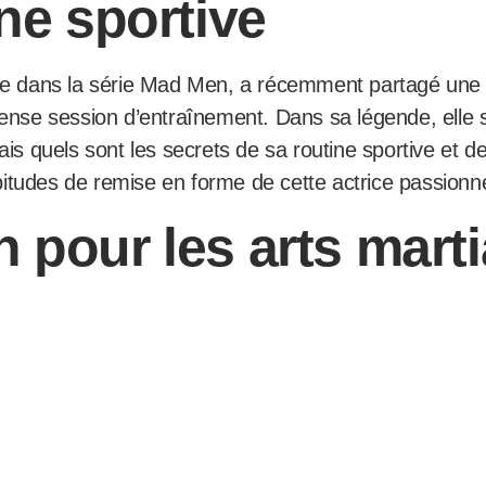
ine sportive
rôle dans la série Mad Men, a récemment partagé une
tense session d’entraînement. Dans sa légende, elle 
ais quels sont les secrets de sa routine sportive et de
itudes de remise en forme de cette actrice passionn
 pour les arts marti
ent fonctionnel
 Flash, Caity Lotz était déjà une artiste martiale che
n entraînement aux armes, affirmant que cela renfor
rts martiaux contribue à l’équilibre, aux fonctions co
ids et la forme physique.