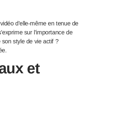
 vidéo d’elle-même en tenue de
s’exprime sur l’importance de
 son style de vie actif ?
ée.
aux et
vronnée. Elle a souligné
ce son personnage. Des études
gnitives, à la santé mentale, en