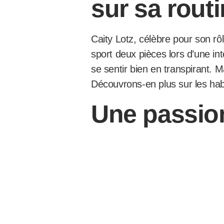
sur sa rout
Caity Lotz, célèbre pour son 
sport deux pièces lors d’une in
se sentir bien en transpirant. M
Découvrons-en plus sur les hab
Une passion
l’entraînem
Avant de jouer dans la série The
l’authenticité apportée par so
confirment que la pratique des a
plus de favoriser la perte de po