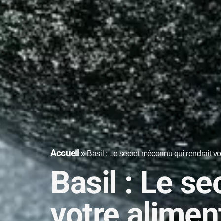
Accueil
»
Basil : Le secret méconnu qui rendrait vo
Basil : Le s
votre alimen