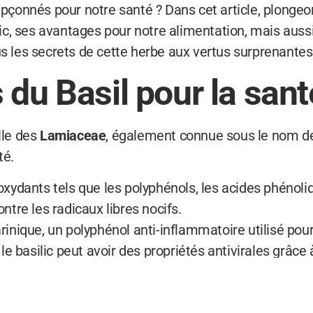
oupçonnés pour notre santé ? Dans cet article, plong
c, ses avantages pour notre alimentation, mais aussi
us les secrets de cette herbe aux vertus surprenantes
 du Basil pour la sant
lle des
Lamiaceae
, également connue sous le nom de 
té.
ioxydants tels que les polyphénols, les acides phénoli
ontre les radicaux libres nocifs.
rinique, un polyphénol anti-inflammatoire utilisé pour t
e basilic peut avoir des propriétés antivirales grâce
e et l’acide rosmarinique.
liés à la consommatio